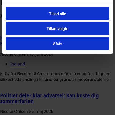
Billund Lufthavn
Tillad alle
Arkiv
Tillad valgte
Hørte to kraftige dunk: Fly måtte nødlande i
Billund Lufthavn
Afvis
Nicolai Ohlsen
13. juni 2026
Indland
Et fly fra Bergen til Amsterdam måtte fredag foretage en
sikkerhedslanding i Billund på grund af motorproblemer.
Politiet deler klar advarsel: Kan koste dig
sommerferien
Nicolai Ohlsen
26. maj 2026