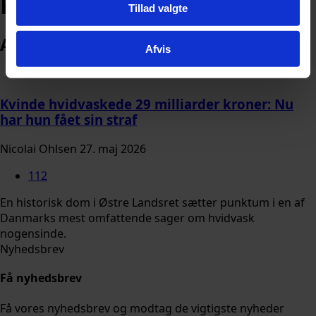
Hvidvask
Tillad valgte
Arkiv
Afvis
Kvinde hvidvaskede 29 milliarder kroner: Nu
har hun fået sin straf
Nicolai Ohlsen
27. maj 2026
112
En historisk dom i Østre Landsret sætter punktum i en af
Danmarks mest omfattende sager om hvidvask
nogensinde.
Nyhedsbrev
Få nyhedsbrev
Få vores nyhedsbrev og modtag de vigtigste nyheder