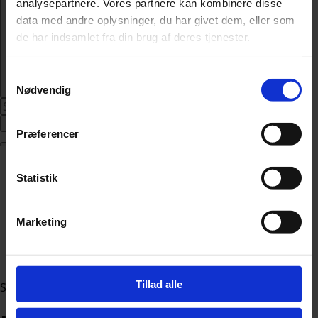
analysepartnere. Vores partnere kan kombinere disse
data med andre oplysninger, du har givet dem, eller som
de har indsamlet fra din brug af deres tjenester.
Samtykkevalg
Nødvendig
Abonnér
Præferencer
Nyheder
Statistik
Politik
112
Livsstil
Marketing
Kendte
Sundhed
Økonomi
Tillad alle
Sektion