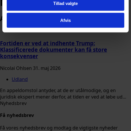
Mar-a-Lago
Tillad valgte
Arkiv
Afvis
Fortiden er ved at indhente Trump:
Klassificerede dokumenter kan få store
konsekvenser
Nicolai Ohlsen
31. maj 2026
Udland
En appeldomstol antyder, at de er utålmodige, og en
juridisk ekspert mener derfor, at tiden er ved at løbe ud…
Nyhedsbrev
Få nyhedsbrev
Få vores nyhedsbrev og modtag de vigtigste nyheder