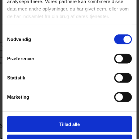
analysepartnere. Vores partnere kan kombinere disse
data med andre oplysninger, du har givet dem, eller som
de har indsamlet fra din brug af deres tjenester.
Samtykkevalg
Nødvendig
Abonnér
Præferencer
Nyheder
Statistik
Politik
112
Livsstil
Marketing
Kendte
Sundhed
Økonomi
Tillad alle
Sektion