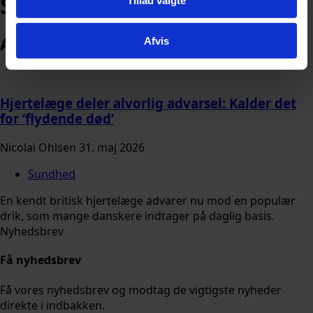
Sodavand
Arkiv
Afvis
Hjertelæge deler alvorlig advarsel: Kalder det
for ‘flydende død’
Nicolai Ohlsen
31. maj 2026
Sundhed
En kendt britisk hjertelæge advarer nu mod en populær
drik, som mange danskere indtager på daglig basis.
Nyhedsbrev
Få nyhedsbrev
Få vores nyhedsbrev og modtag de vigtigste nyheder
direkte i indbakken.