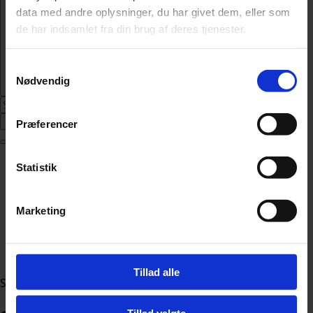
data med andre oplysninger, du har givet dem, eller som
de har indsamlet fra din brug af deres tjenester.
Samtykkevalg
Nødvendig
Abonnér
Præferencer
Nyheder
Statistik
Politik
112
Livsstil
Marketing
Kendte
Sundhed
Økonomi
Tillad alle
Sektion
Tillad valgte