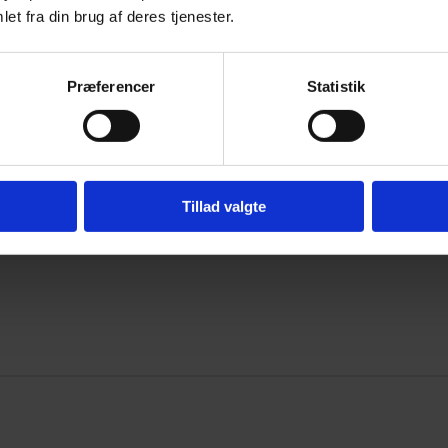
et fra din brug af deres tjenester.
geranmeldelser og forhandlerdata. Vores indhold bygger ikke på objektive t
evante produkter og skabe indtjening via reklamelinks. Derfor ønsker vi at g
Præferencer
Statistik
Tillad valgte