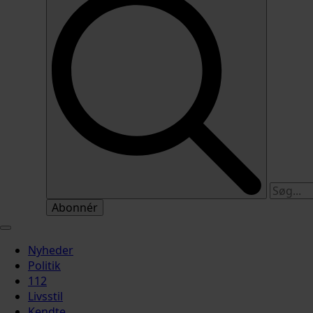
Abonnér
Nyheder
Politik
112
Livsstil
Kendte