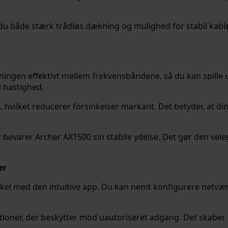
du både stærk trådløs dækning og mulighed for stabil kablet 
ingen effektivt mellem frekvensbåndene, så du kan spille ud
l hastighed.
hvilket reducerer forsinkelser markant. Det betyder, at dine 
bevarer Archer AX1500 sin stabile ydelse. Det gør den vel
er
nkel med den intuitive app. Du kan nemt konfigurere netv
ner, der beskytter mod uautoriseret adgang. Det skaber et