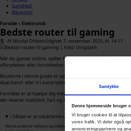
Sundhed
Økonomi
Forside
»
Elektronik
Bedste router til gaming
Af 
Nicolai Ohlsen
Udgivet 
7. november 2025, kl. 14:11
Når du gamer online, spiller forbindelsen en afgørende rolle 
afbrydelser eller forsinkelser under intense kampe.
Routerne i denne guide er udvalgt ud fra nøje vurderede te
dual-band- eller tri-band-teknologi for at sikre en optimal 
Samtykke
Formålet er at hjælpe dig med at finde en model, der kan h
der leverer stabilitet, fart og kvalitet.
Denne hjemmeside bruger c
Vi bruger cookies til at tilpas
ℹ️ Sådan er produkterne udvalgt
vores trafik. Vi deler også 
Denne artikel er reklame og indeholder betalte reklamelinks. Vi får derfor b
annonceringspartnere og anal