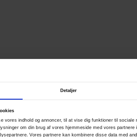
for oplevelsen. En kraftfuld router sikrer stabilt signal, la
kniske kriterier. De understøtter mindst Wi-Fi 6, har trådl
ydeevne.
Detaljer
åndtere alt fra gaming og streaming til tunge downloads. Ua
ookies
se vores indhold og annoncer, til at vise dig funktioner til sociale
oplysninger om din brug af vores hjemmeside med vores partnere i
etaling, når du klikker på de links, du ser i artiklen. Vi har ikke testet prod
ysepartnere. Vores partnere kan kombinere disse data med andr