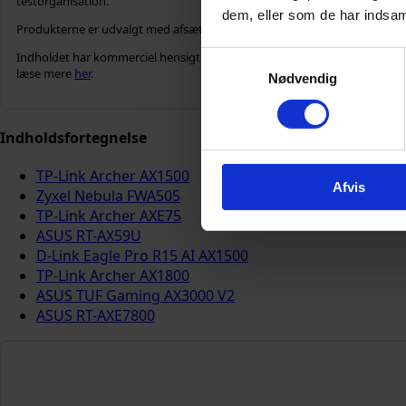
testorganisation.
dem, eller som de har indsaml
Produkterne er udvalgt med afsæt i kommercielle samarbejdsaftaler, bru
Samtykkevalg
Indholdet har kommerciel hensigt og er udarbejdet for at præsentere rel
læse mere
her
.
Nødvendig
Indholdsfortegnelse
TP-Link Archer AX1500
Afvis
Zyxel Nebula FWA505
TP-Link Archer AXE75
ASUS RT-AX59U
D-Link Eagle Pro R15 AI AX1500
TP-Link Archer AX1800
ASUS TUF Gaming AX3000 V2
ASUS RT-AXE7800