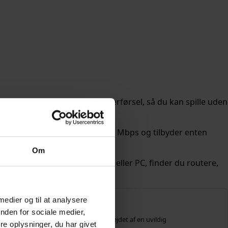
v forsinkelse og hurtig dataoverførsel, så du kan spille uden
øse hastigheder på mindst 1.000 Mbps og tilbyder enten
Om
nset om du spiller på konsol eller PC, finder du routere,
 medier og til at analysere
nden for sociale medier,
ukterne i artiklen, og den er ikke udarbejdet af en uvildig
e oplysninger, du har givet