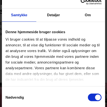
DSB i store problemer: Her
skaber det forsinkelser
Samtykke
Detaljer
Om
En teknisk fejl har forårsaget kaos for togdriften flere
steder, hvorfor passagerer på flere strækninger må
Denne hjemmeside bruger cookies
indstille sig på aflyste afgange og længere rejsetider.
Vi bruger cookies til at tilpasse vores indhold og
annoncer, til at vise dig funktioner til sociale medier og til
at analysere vores trafik. Vi deler også oplysninger om
din brug af vores hjemmeside med vores partnere inden
for sociale medier, annonceringspartnere og
Af
Nicolai Ohlsen
analysepartnere. Vores partnere kan kombinere disse
data med andre oplysninger, du har givet dem, eller som
Udgivet:
26. maj 2026 kl. 9:26
de har indsamlet fra din brug af deres tjenester.
Samtykkevalg
Nødvendig