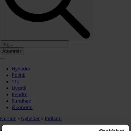
Abonnér
Nyheder
Politik
112
Livsstil
Kendte
Sundhed
Økonomi
Forside
»
Nyheder
»
Indland