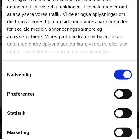
DSB ramt af problemer:
annoncer, til at vise dig funktioner til sociale medier og til
Kunder kan ikke købe
at analysere vores trafik. Vi deler også oplysninger om
din brug af vores hjemmeside med vores partnere inden
for sociale medier, annonceringspartnere og
En teknisk fejl i DSB’s app gør det umuligt at købe
pendlerkort og det er bestemt ikke første gang, at det
analysepartnere. Vores partnere kan kombinere disse
sker.
data med andre oplysninger, du har givet dem, eller som
de har indsamlet fra din brug af deres tjenester.
Samtykkevalg
Nødvendig
Af
Nicolai Ohlsen
Præferencer
Udgivet:
31. maj 2026 kl. 10:05
Statistik
Marketing