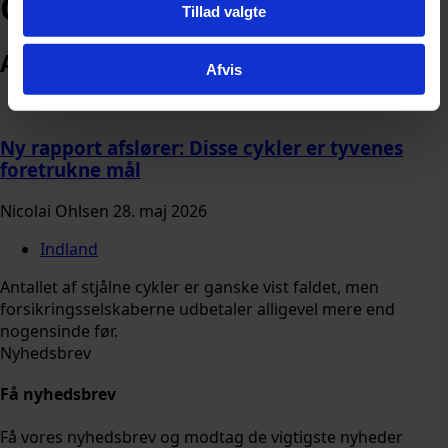
Cykeltyveri
Tillad valgte
Arkiv
Afvis
Ny rapport afslører: Disse cykler er tyvenes
foretrukne mål
Nicolai Ohlsen
28. maj 2026
Indland
Antallet af stjålne cykler er ganske vist faldet, men
forsikringsselskaberne udbetaler alligevel mere end
nogensinde før.
Nyhedsbrev
Få nyhedsbrev
Få vores nyhedsbrev og modtag de vigtigste nyheder