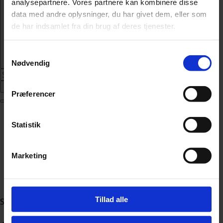
analysepartnere. Vores partnere kan kombinere disse
data med andre oplysninger, du har givet dem, eller som
de har indsamlet fra din brug af deres tjenester.
Samtykkevalg
Nødvendig
Abonnér
Præferencer
Nyheder
Statistik
Politik
112
Livsstil
Marketing
Kendte
Sundhed
Økonomi
Tillad alle
Sektion