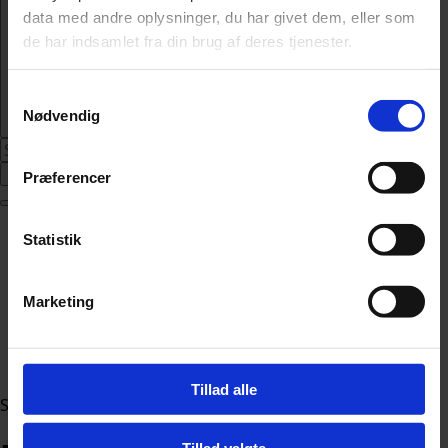
data med andre oplysninger, du har givet dem, eller som
de har indsamlet fra din brug af deres tjenester.
Samtykkevalg
Nødvendig
Abonnér
Præferencer
Nyheder
Statistik
Politik
112
Livsstil
Marketing
Kendte
Sundhed
Økonomi
Tillad alle
Sektion
Tillad valgte