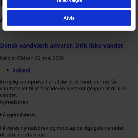
Drikkevand
Arkiv
Afvis
Dansk vandværk advarer: Drik ikke vandet
Nicolai Ohlsen
29. maj 2026
Indland
En nylig vandprøve har afsløret et fund, der nu får
vandværket til at fraråde en bestemt gruppe at drikke
vandet.
Nyhedsbrev
Få nyhedsbrev
Få vores nyhedsbrev og modtag de vigtigste nyheder
direkte i indbakken.