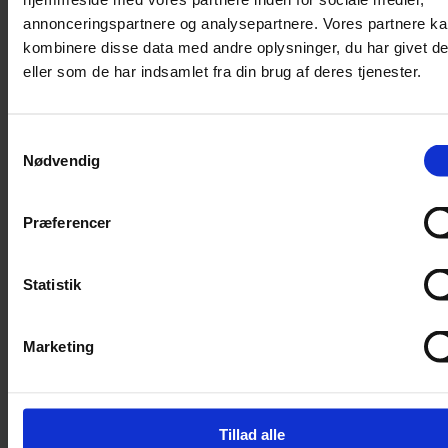
har blikket rettet
annonceringspartnere og analysepartnere. Vores partnere k
mod anden ø
Tilmeld
kombinere disse data med andre oplysninger, du har givet d
eller som de har indsamlet fra din brug af deres tjenester.
Nicolai Ohlsen
8. juni 2026
Udland
Donald Trump har længe
Samtykkevalg
vist interesse i at købe
Nødvendig
Grønland, men han har
også blikket rettet mod en
anden ø.
Præferencer
Statistik
Regeringens
forslag om
Marketing
Grønland vil
koste
skatteyderne
Tillad alle
milliarder