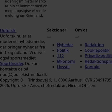
udenrigsminister Marco
Rubio er kommet med en
meget opsigtsvækkende
melding om Grønland.
Sektioner
Om os
Udforsk
.
Udforsk.nu er et
moderne nyhedsmedie,
Nyheder
Redaktion
der bringer nyheder fra
Politik
Cookiepolitik
ind- og udland. Vi driver
112
Privatlivspoliti
også sportsmediet
Økonomi
Redaktionspri
SportInsider
. Du kan
Livsstil
Kontakt
kontakte os på
nbo[@]busekistmedia.dk
Copyright ©
Trindsøvej 6, 1., 8000 Aarhus · CVR 28491735
2026. Udforsk.
· Ansv. chefredaktør: Nicolai Ohlsen.