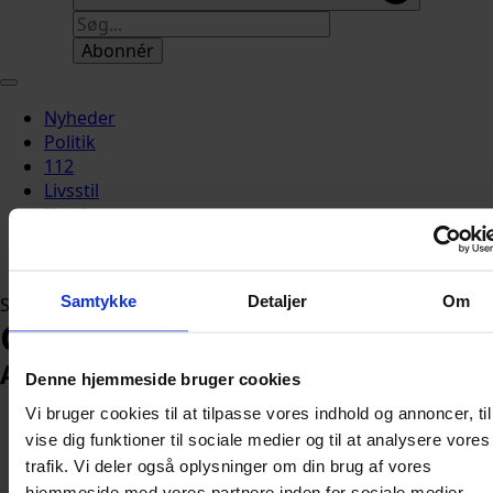
Abonnér
Nyheder
Politik
112
Livsstil
Kendte
Sundhed
Økonomi
Samtykke
Detaljer
Om
Sektion
Grønland
Arkiv
Nyhedsbrev
Denne hjemmeside bruger cookies
Få nyhedsbrev
Vi bruger cookies til at tilpasse vores indhold og annoncer, til
Få vores nyhedsbrev og
modtag de vigtigste nyheder
vise dig funktioner til sociale medier og til at analysere vores
Ikke kun
direkte i indbakken.
trafik. Vi deler også oplysninger om din brug af vores
Grønland: Trump
hjemmeside med vores partnere inden for sociale medier,