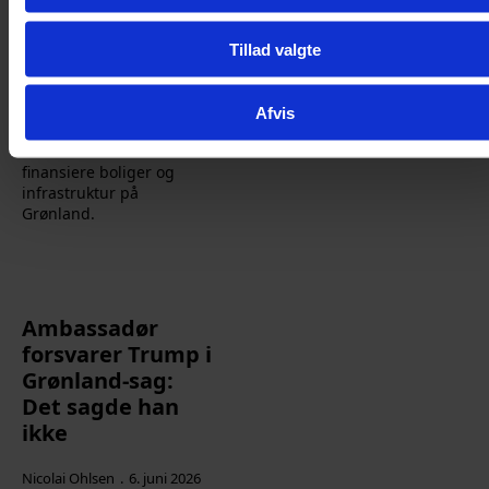
Nicolai Ohlsen
7. juni 2026
Tillad valgte
Politik
Den nye regering ønsker,
Afvis
at de danske skatteydere
skal være med til at
finansiere boliger og
infrastruktur på
Grønland.
Ambassadør
forsvarer Trump i
Grønland-sag:
Det sagde han
ikke
Nicolai Ohlsen
6. juni 2026