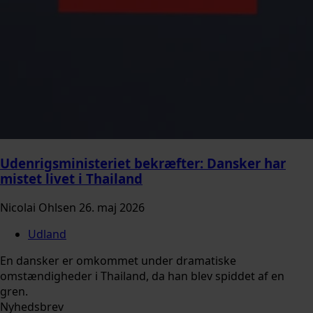
Udenrigsministeriet bekræfter: Dansker har
mistet livet i Thailand
Nicolai Ohlsen
26. maj 2026
Udland
En dansker er omkommet under dramatiske
omstændigheder i Thailand, da han blev spiddet af en
gren.
Nyhedsbrev