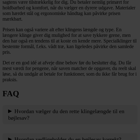
sagtens være tilstrækkelig for dig. Du betaler nemlig primært for
holdbarhed og komfort, når du vælger en dyrere udgave. Materialer
som hærdet stål og ergonomiske håndtag kan påvirke prisen
mærkbart.
Prisen kan også variere alt efter klingens længde og type. En
længere klinge giver dig mulighed for at save tykkere grene, men
den har også en tendens til at koste en kende mere. Specialklinger til
bestemte formål, f.eks. vådt træ, kan ligeledes påvirke den samlede
pris.
Det er en god idé at afveje dine behov før du beslutter dig. Du får
mest værdi for pengene, når saven matcher de opgaver, du reelt skal
løse, så du undgår at betale for funktioner, som du ikke får brug for i
praksis.
FAQ
Hvordan vælger du den rette klingelængde til en
bøjlesav?
Du bør vælge klingelængde ud fra grenens tykkelse og
Hvordan vedligeholder du en bøjlesav korrekt?