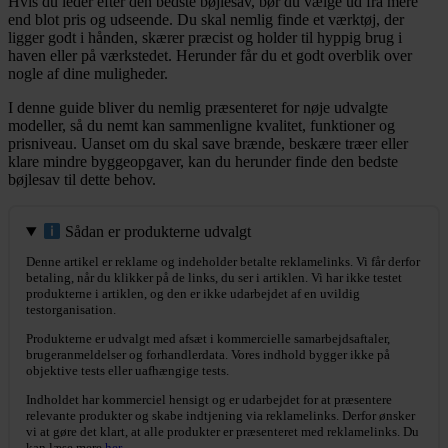
Hvis du leder efter den bedste bøjlesav, bør du vælge ud fra mere
end blot pris og udseende. Du skal nemlig finde et værktøj, der
ligger godt i hånden, skærer præcist og holder til hyppig brug i
haven eller på værkstedet. Herunder får du et godt overblik over
nogle af dine muligheder.
I denne guide bliver du nemlig præsenteret for nøje udvalgte
modeller, så du nemt kan sammenligne kvalitet, funktioner og
prisniveau. Uanset om du skal save brænde, beskære træer eller
klare mindre byggeopgaver, kan du herunder finde den bedste
bøjlesav til dette behov.
Sådan er produkterne udvalgt
Denne artikel er reklame og indeholder betalte reklamelinks. Vi får derfor
betaling, når du klikker på de links, du ser i artiklen. Vi har ikke testet
produkterne i artiklen, og den er ikke udarbejdet af en uvildig
testorganisation.
Produkterne er udvalgt med afsæt i kommercielle samarbejdsaftaler,
brugeranmeldelser og forhandlerdata. Vores indhold bygger ikke på
objektive tests eller uafhængige tests.
Indholdet har kommerciel hensigt og er udarbejdet for at præsentere
relevante produkter og skabe indtjening via reklamelinks. Derfor ønsker
vi at gøre det klart, at alle produkter er præsenteret med reklamelinks. Du
kan læse mere
her
.