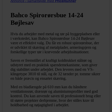
Annonce i samarbejde med
PriceRunner
Bahco Spirorørsbue 14-24
Bøjlesav
Hvis du arbejder med metal og rør på byggepladsen eller
i værkstedet, kan Bahco Spirorørsbue 14-24 Bøjlesav
være et effektivt valg. Du får en robust spirorørsbue, der
er udviklet til skæring af metalplader, armeringsjern og
forskellige typer rør i krævende arbejdssituationer.
Saven er fremstillet af kraftigt koldtrukket stålrør og
udstyret med en praktisk spændemekanisme, som giver
dig stabilitet under arbejdet. Den leveres med en VS-
klingetype 3810 til stål, og de 32 tænder pr. tomme sikrer
en både præcis og ensartet skæring.
Med en bladlængde på 610 mm kan du håndtere
ventilationsrør, drænrør og aluminiumsprofiler med god
kontrol. Du kan anvende saven til professionelt brug eller
til større projekter derhjemme, hvor der stilles krav til
holdbarhed og nøjagtighed i arbejdet.