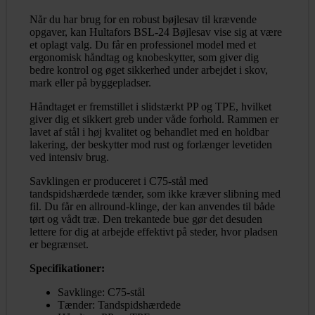
Når du har brug for en robust bøjlesav til krævende
opgaver, kan Hultafors BSL-24 Bøjlesav vise sig at være
et oplagt valg. Du får en professionel model med et
ergonomisk håndtag og knobeskytter, som giver dig
bedre kontrol og øget sikkerhed under arbejdet i skov,
mark eller på byggepladser.
Håndtaget er fremstillet i slidstærkt PP og TPE, hvilket
giver dig et sikkert greb under våde forhold. Rammen er
lavet af stål i høj kvalitet og behandlet med en holdbar
lakering, der beskytter mod rust og forlænger levetiden
ved intensiv brug.
Savklingen er produceret i C75-stål med
tandspidshærdede tænder, som ikke kræver slibning med
fil. Du får en allround-klinge, der kan anvendes til både
tørt og vådt træ. Den trekantede bue gør det desuden
lettere for dig at arbejde effektivt på steder, hvor pladsen
er begrænset.
Specifikationer:
Savklinge: C75-stål
Tænder: Tandspidshærdede