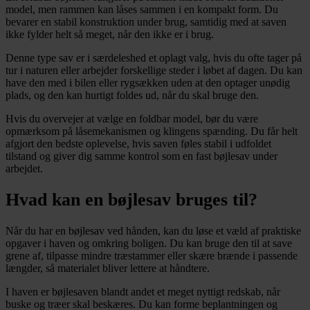
model, men rammen kan låses sammen i en kompakt form. Du
bevarer en stabil konstruktion under brug, samtidig med at saven
ikke fylder helt så meget, når den ikke er i brug.
Denne type sav er i særdeleshed et oplagt valg, hvis du ofte tager på
tur i naturen eller arbejder forskellige steder i løbet af dagen. Du kan
have den med i bilen eller rygsækken uden at den optager unødig
plads, og den kan hurtigt foldes ud, når du skal bruge den.
Hvis du overvejer at vælge en foldbar model, bør du være
opmærksom på låsemekanismen og klingens spænding. Du får helt
afgjort den bedste oplevelse, hvis saven føles stabil i udfoldet
tilstand og giver dig samme kontrol som en fast bøjlesav under
arbejdet.
Hvad kan en bøjlesav bruges til?
Når du har en bøjlesav ved hånden, kan du løse et væld af praktiske
opgaver i haven og omkring boligen. Du kan bruge den til at save
grene af, tilpasse mindre træstammer eller skære brænde i passende
længder, så materialet bliver lettere at håndtere.
I haven er bøjlesaven blandt andet et meget nyttigt redskab, når
buske og træer skal beskæres. Du kan forme beplantningen og