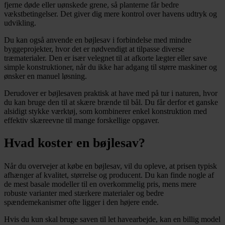
fjerne døde eller uønskede grene, så planterne får bedre
vækstbetingelser. Det giver dig mere kontrol over havens udtryk og
udvikling.
Du kan også anvende en bøjlesav i forbindelse med mindre
byggeprojekter, hvor det er nødvendigt at tilpasse diverse
træmaterialer. Den er især velegnet til at afkorte lægter eller save
simple konstruktioner, når du ikke har adgang til større maskiner og
ønsker en manuel løsning.
Derudover er bøjlesaven praktisk at have med på tur i naturen, hvor
du kan bruge den til at skære brænde til bål. Du får derfor et ganske
alsidigt stykke værktøj, som kombinerer enkel konstruktion med
effektiv skæreevne til mange forskellige opgaver.
Hvad koster en bøjlesav?
Når du overvejer at købe en bøjlesav, vil du opleve, at prisen typisk
afhænger af kvalitet, størrelse og producent. Du kan finde nogle af
de mest basale modeller til en overkommelig pris, mens mere
robuste varianter med stærkere materialer og bedre
spændemekanismer ofte ligger i den højere ende.
Hvis du kun skal bruge saven til let havearbejde, kan en billig model