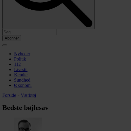
Abonnér
Nyheder
Politik
112
Livsstil
Kendte
Sundhed
Økonomi
Forside
»
Værktøj
Bedste bøjlesav