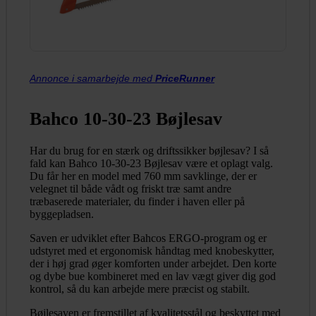
Annonce i samarbejde med
PriceRunner
Bahco 10-30-23 Bøjlesav
Har du brug for en stærk og driftssikker bøjlesav? I så
fald kan Bahco 10-30-23 Bøjlesav være et oplagt valg.
Du får her en model med 760 mm savklinge, der er
velegnet til både vådt og friskt træ samt andre
træbaserede materialer, du finder i haven eller på
byggepladsen.
Saven er udviklet efter Bahcos ERGO-program og er
udstyret med et ergonomisk håndtag med knobeskytter,
der i høj grad øger komforten under arbejdet. Den korte
og dybe bue kombineret med en lav vægt giver dig god
kontrol, så du kan arbejde mere præcist og stabilt.
Bøjlesaven er fremstillet af kvalitetsstål og beskyttet med