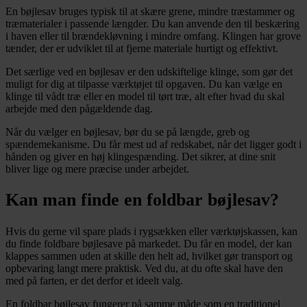
En bøjlesav bruges typisk til at skære grene, mindre træstammer og
træmaterialer i passende længder. Du kan anvende den til beskæring
i haven eller til brændekløvning i mindre omfang. Klingen har grove
tænder, der er udviklet til at fjerne materiale hurtigt og effektivt.
Det særlige ved en bøjlesav er den udskiftelige klinge, som gør det
muligt for dig at tilpasse værktøjet til opgaven. Du kan vælge en
klinge til vådt træ eller en model til tørt træ, alt efter hvad du skal
arbejde med den pågældende dag.
Når du vælger en bøjlesav, bør du se på længde, greb og
spændemekanisme. Du får mest ud af redskabet, når det ligger godt i
hånden og giver en høj klingespænding. Det sikrer, at dine snit
bliver lige og mere præcise under arbejdet.
Kan man finde en foldbar bøjlesav?
Hvis du gerne vil spare plads i rygsækken eller værktøjskassen, kan
du finde foldbare bøjlesave på markedet. Du får en model, der kan
klappes sammen uden at skille den helt ad, hvilket gør transport og
opbevaring langt mere praktisk. Ved du, at du ofte skal have den
med på farten, er det derfor et ideelt valg.
En foldbar bøjlesav fungerer på samme måde som en traditionel