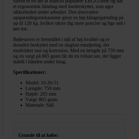
Saven er en del af Bahcos populære ERGO-serie og har
et ergonomisk håndtag med knobeskytter, som øger
sikkerheden under arbejdet. Den innovative
opspændingsmekanisme giver en høj klingespænding på
op til 120 kp, hvilket sikrer dig mere præcise og lige snit i
tørt træ.
Bøjlesaven er fremstillet i stål af høj kvalitet og er
desuden beskyttet med en slagfast emaljering, der
modvirker rust og korrosion. Med en længde på 759 mm
og en vægt på 865 gram får du en robust sav, der ligger
stabilt i hånden under brug.
Specifikationer:
Model: 10-30-51
Længde: 759 mm
Højde: 205 mm
Vægt: 865 gram
Materiale: Stål
Grunde til at købe: