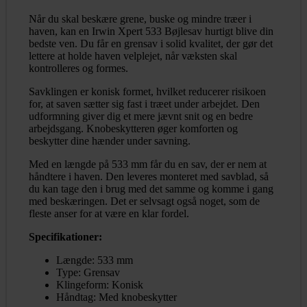
Når du skal beskære grene, buske og mindre træer i
haven, kan en Irwin Xpert 533 Bøjlesav hurtigt blive din
bedste ven. Du får en grensav i solid kvalitet, der gør det
lettere at holde haven velplejet, når væksten skal
kontrolleres og formes.
Savklingen er konisk formet, hvilket reducerer risikoen
for, at saven sætter sig fast i træet under arbejdet. Den
udformning giver dig et mere jævnt snit og en bedre
arbejdsgang. Knobeskytteren øger komforten og
beskytter dine hænder under savning.
Med en længde på 533 mm får du en sav, der er nem at
håndtere i haven. Den leveres monteret med savblad, så
du kan tage den i brug med det samme og komme i gang
med beskæringen. Det er selvsagt også noget, som de
fleste anser for at være en klar fordel.
Specifikationer:
Længde: 533 mm
Type: Grensav
Klingeform: Konisk
Håndtag: Med knobeskytter