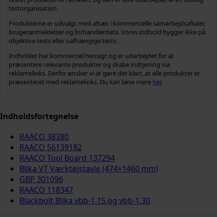
testorganisation.
Produkterne er udvalgt med afsæt i kommercielle samarbejdsaftaler,
brugeranmeldelser og forhandlerdata. Vores indhold bygger ikke på
objektive tests eller uafhængige tests.
Indholdet har kommerciel hensigt og er udarbejdet for at
præsentere relevante produkter og skabe indtjening via
reklamelinks. Derfor ønsker vi at gøre det klart, at alle produkter er
præsenteret med reklamelinks. Du kan læse mere
her
.
Indholdsfortegnelse
RAACO 38380
RAACO 56139182
RAACO Tool Board 137294
Blika VT Værktøjstavle (474×1460 mm)
GBP 301096
RAACO 118347
Blackbolt Blika vbb-1.15 og vbb-1.30