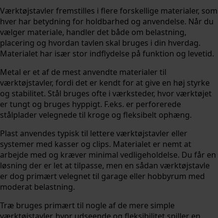
Værktøjstavler fremstilles i flere forskellige materialer, som
hver har betydning for holdbarhed og anvendelse. Når du
vælger materiale, handler det både om belastning,
placering og hvordan tavlen skal bruges i din hverdag.
Materialet har især stor indflydelse på funktion og levetid.
Metal er et af de mest anvendte materialer til
værktøjstavler, fordi det er kendt for at give en høj styrke
og stabilitet. Stål bruges ofte i værksteder, hvor værktøjet
er tungt og bruges hyppigt. F.eks. er perforerede
stålplader velegnede til kroge og fleksibelt ophæng.
Plast anvendes typisk til lettere værktøjstavler eller
systemer med kasser og clips. Materialet er nemt at
arbejde med og kræver minimal vedligeholdelse. Du får en
løsning der er let at tilpasse, men en sådan værktøjstavle
er dog primært velegnet til garage eller hobbyrum med
moderat belastning.
Træ bruges primært til nogle af de mere simple
værktøjstavler, hvor udseende og fleksibilitet spiller en