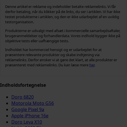
Denne artikel er reklame og indeholder betalte reklamelinks. Vi får
derfor betaling, når du klikker på de links, du ser i artiklen. Vi har ikke
testet produkterne i artiklen, og den er ikke udarbejdet af en uvildig
testorganisation.
Produkterne er udvalgt med afsæt i kommercielle samarbejdsaftaler,
brugeranmeldelser og forhandlerdata. Vores indhold bygger ikke på
objektive tests eller uafhængige tests.
Indholdet har kommerciel hensigt og er udarbejdet for at
præsentere relevante produkter og skabe indtjening via
reklamelinks. Derfor ønsker vi at gøre det klart, at alle produkter er
præsenteret med reklamelinks. Du kan læse mere
her
.
Indholdsfortegnelse
Doro 6820
Motorola Moto G56
Google Pixel 9a
Apple iPhone 16e
Doro Leva X10