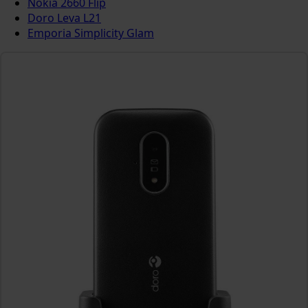
Nokia 2660 Flip
Doro Leva L21
Emporia Simplicity Glam