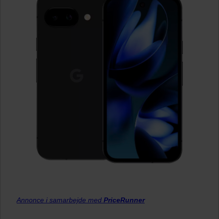
Annonce i samarbejde med
PriceRunner