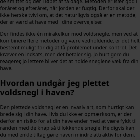
de smittet og dør i løbet af få dage. Metoden er især god i
foråret og efteråret, når jorden er fugtig. Derfor skal der
ikke herske tvivl om, at det naturligvis også er en metode,
der er værd at have med i dine overvejelser.
Der findes ikke én mirakelkur mod voldsnegle, men ved at
kombinere flere metoder og være vedholdende, er det helt
bestemt muligt for dig at få problemet under kontrol. Det
kræver en indsats, men det betaler sig. Jo hurtigere du
reagerer, jo lettere bliver det at holde sneglene væk fra din
have.
Hvordan undgår jeg plettet
voldsnegl i haven?
Den plettede voldsnegl er en invasiv art, som hurtigt kan
brede sig i din have. Hvis du ikke er opmærksom, er der
derfor en risiko for, at din have ender med at være fyldt til
randen med de knap så tillokkende snegle. Heldigvis kan
du med enkle tiltag gøre haven mindre attraktiv for dem.