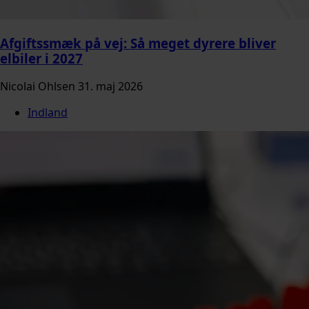
Afgiftssmæk på vej: Så meget dyrere bliver
elbiler i 2027
Nicolai Ohlsen
31. maj 2026
Indland