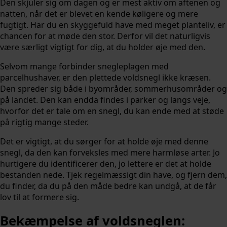
Den skjuler sig om dagen og er mest aktiv om aftenen og
natten, når det er blevet en kende køligere og mere
fugtigt. Har du en skyggefuld have med meget planteliv, er
chancen for at møde den stor. Derfor vil det naturligvis
være særligt vigtigt for dig, at du holder øje med den.
Selvom mange forbinder snegleplagen med
parcelhushaver, er den plettede voldsnegl ikke kræsen.
Den spreder sig både i byområder, sommerhusområder og
på landet. Den kan endda findes i parker og langs veje,
hvorfor det er tale om en snegl, du kan ende med at støde
på rigtig mange steder.
Det er vigtigt, at du sørger for at holde øje med denne
snegl, da den kan forveksles med mere harmløse arter. Jo
hurtigere du identificerer den, jo lettere er det at holde
bestanden nede. Tjek regelmæssigt din have, og fjern dem,
du finder, da du på den måde bedre kan undgå, at de får
lov til at formere sig.
Bekæmpelse af voldsneglen: