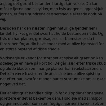
æg, og det gør, at bestanden hurtigt kan vokse. Du kan
måske fjerne nogle stykker, men hvis æggene ligger skjult i
jorden, er flere hundrede dræbersnegle allerede godt på
vej.
Desuden har den næsten ingen naturlige fjender her i
landet, hvilket gør det svært at holde bestanden nede. Og
hvis du har planter, grøntsager eller blomster, er du i
farezonen for, at din have ender med at blive hjemsted for
en større bestand af disse snegle.
Voldsnegle er kendt for stort set at spise alt grønt og kan
ødelægge en have på kort tid. De går især efter friske skud
og bløde blade, som mange planter har i vækstsæsonen.
Det kan være frustrerende at se sine bede blive spist op
nat efter nat, hvorfor mange har et stort ønske om at gøre
noget ved det.
Det er vigtigt at handle tidligt. Jo før du opdager sneglene,
jo lettere er det at bekæmpe dem. Hold øje med slimspor
og gemmesteder som sten fugtige hjørner i haven. Selvom