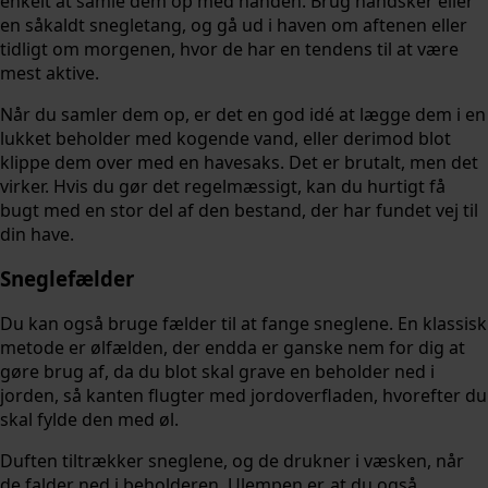
enkelt at samle dem op med hånden. Brug handsker eller
en såkaldt snegletang, og gå ud i haven om aftenen eller
tidligt om morgenen, hvor de har en tendens til at være
mest aktive.
Når du samler dem op, er det en god idé at lægge dem i en
lukket beholder med kogende vand, eller derimod blot
klippe dem over med en havesaks. Det er brutalt, men det
virker. Hvis du gør det regelmæssigt, kan du hurtigt få
bugt med en stor del af den bestand, der har fundet vej til
din have.
Sneglefælder
Du kan også bruge fælder til at fange sneglene. En klassisk
metode er ølfælden, der endda er ganske nem for dig at
gøre brug af, da du blot skal grave en beholder ned i
jorden, så kanten flugter med jordoverfladen, hvorefter du
skal fylde den med øl.
Duften tiltrækker sneglene, og de drukner i væsken, når
de falder ned i beholderen. Ulempen er, at du også