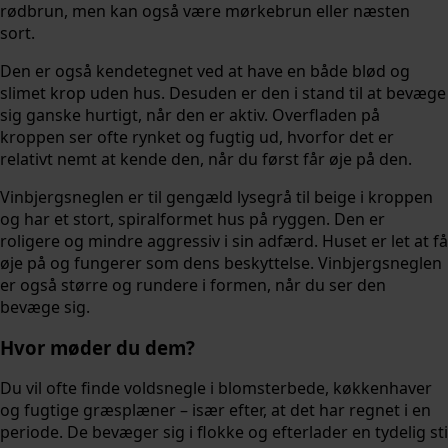
rødbrun, men kan også være mørkebrun eller næsten
sort.
Den er også kendetegnet ved at have en både blød og
slimet krop uden hus. Desuden er den i stand til at bevæge
sig ganske hurtigt, når den er aktiv. Overfladen på
kroppen ser ofte rynket og fugtig ud, hvorfor det er
relativt nemt at kende den, når du først får øje på den.
Vinbjergsneglen er til gengæld lysegrå til beige i kroppen
og har et stort, spiralformet hus på ryggen. Den er
roligere og mindre aggressiv i sin adfærd. Huset er let at få
øje på og fungerer som dens beskyttelse. Vinbjergsneglen
er også større og rundere i formen, når du ser den
bevæge sig.
Hvor møder du dem?
Du vil ofte finde voldsnegle i blomsterbede, køkkenhaver
og fugtige græsplæner – især efter, at det har regnet i en
periode. De bevæger sig i flokke og efterlader en tydelig sti