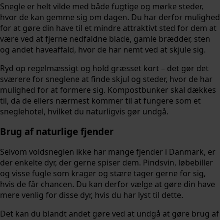
Snegle er helt vilde med både fugtige og mørke steder,
hvor de kan gemme sig om dagen. Du har derfor mulighed
for at gøre din have til et mindre attraktivt sted for dem at
være ved at fjerne nedfaldne blade, gamle brædder, sten
og andet haveaffald, hvor de har nemt ved at skjule sig.
Ryd op regelmæssigt og hold græsset kort – det gør det
sværere for sneglene at finde skjul og steder, hvor de har
mulighed for at formere sig. Kompostbunker skal dækkes
til, da de ellers nærmest kommer til at fungere som et
sneglehotel, hvilket du naturligvis gør undgå.
Brug af naturlige fjender
Selvom voldsneglen ikke har mange fjender i Danmark, er
der enkelte dyr, der gerne spiser dem. Pindsvin, løbebiller
og visse fugle som krager og stære tager gerne for sig,
hvis de får chancen. Du kan derfor vælge at gøre din have
mere venlig for disse dyr, hvis du har lyst til dette.
Det kan du blandt andet gøre ved at undgå at gøre brug af