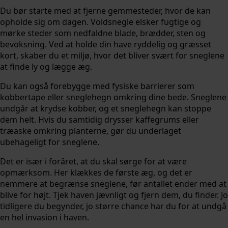
Du bør starte med at fjerne gemmesteder, hvor de kan
opholde sig om dagen. Voldsnegle elsker fugtige og
mørke steder som nedfaldne blade, brædder, sten og
bevoksning. Ved at holde din have ryddelig og græsset
kort, skaber du et miljø, hvor det bliver svært for sneglene
at finde ly og lægge æg.
Du kan også forebygge med fysiske barrierer som
kobbertape eller sneglehegn omkring dine bede. Sneglene
undgår at krydse kobber, og et sneglehegn kan stoppe
dem helt. Hvis du samtidig drysser kaffegrums eller
træaske omkring planterne, gør du underlaget
ubehageligt for sneglene.
Det er især i foråret, at du skal sørge for at være
opmærksom. Her klækkes de første æg, og det er
nemmere at begrænse sneglene, før antallet ender med at
blive for højt. Tjek haven jævnligt og fjern dem, du finder. Jo
tidligere du begynder, jo større chance har du for at undgå
en hel invasion i haven.