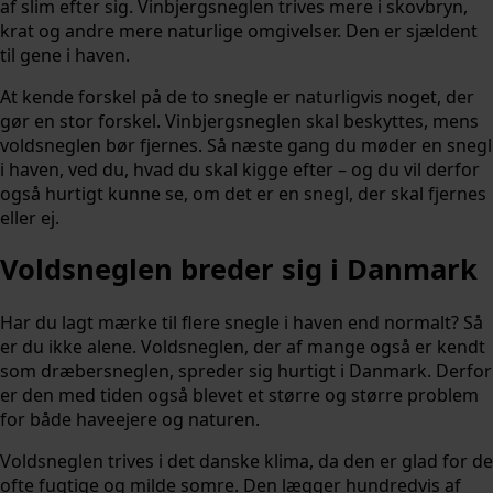
af slim efter sig. Vinbjergsneglen trives mere i skovbryn,
krat og andre mere naturlige omgivelser. Den er sjældent
til gene i haven.
At kende forskel på de to snegle er naturligvis noget, der
gør en stor forskel. Vinbjergsneglen skal beskyttes, mens
voldsneglen bør fjernes. Så næste gang du møder en snegl
i haven, ved du, hvad du skal kigge efter – og du vil derfor
også hurtigt kunne se, om det er en snegl, der skal fjernes
eller ej.
Voldsneglen breder sig i Danmark
Har du lagt mærke til flere snegle i haven end normalt? Så
er du ikke alene. Voldsneglen, der af mange også er kendt
som dræbersneglen, spreder sig hurtigt i Danmark. Derfor
er den med tiden også blevet et større og større problem
for både haveejere og naturen.
Voldsneglen trives i det danske klima, da den er glad for de
ofte fugtige og milde somre. Den lægger hundredvis af