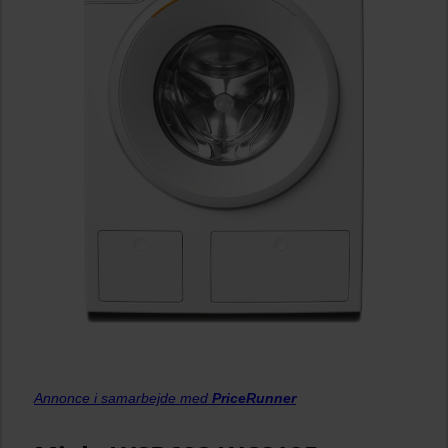
Annonce i samarbejde med
PriceRunner