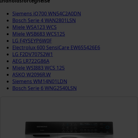
Indholdsfortegnelse
Siemens iQ700 WN54C2A0DN
Bosch Serie 4 WAN2801LSN
Miele WSA123 WCS
Miele WSB683 WCS125
LG F4Y5EYP6W0F
Electrolux 600 SensiCare EW6S5426E6
LG F2DV707S2W1
AEG LR722G86A
Miele WSI883 WCS 125
ASKO W2096R.W
Siemens WM14N01LDN
Bosch Serie 6 WNG2540LSN