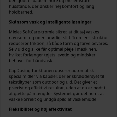
den godt til både mindre og mellemstore
husstande, der ønsker høj komfort og lang
holdbarhed.
Skånsom vask og intelligente løsninger
Mieles SoftCare-tromle sikrer, at dit tøj vaskes
nænsomt og uden unødigt slid. Tromlens struktur
reducerer friktion, så både form og farve bevares.
Selv uld og silke får optimal pleje i maskinen,
hvilket forlænger tøjets levetid og mindsker
behovet for håndvask.
CapDosing-funktionen doserer automatisk
specialmidler via kapsler, der er skræddersyet til
tekstiltyper som outdoor og uld. Det giver et
præcist og effektivt resultat, uden at du er nødt til
at gætte på mængder. Systemet gør det nemt at
vaske korrekt og undgå spild af vaskemiddel.
Fleksibilitet og høj effektivitet