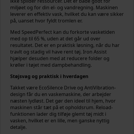
ikke spilder ressourcer. Det er både godt for
miljøet og for din el- og vandregning. Maskinen
leverer en effektiv vask, hvilket du kan være sikker
på, uanset hvor fyldt tromlen er.
Med SpeedPerfect kan du forkorte vasketiden
med op til 65 %, uden at det går ud over
resultatet. Det er en praktisk løsning, når du har
travlt og stadig vil have rent tøj. Iron Assist
hjælper desuden med at reducere folder og
krøller i tøjet med dampbehandling.
Støjsvag og praktisk i hverdagen
Takket være EcoSilence Drive og AntiVibration-
design får du en vaskemaskine, der arbejder
næsten lydløst. Det gør den ideel til hjem, hvor
maskinen står tæt på et opholdsrum. Reload-
funktionen lader dig tilføje glemt tøj midt i
vasken, hvilket er en lille, men ganske nyttig
detalje.