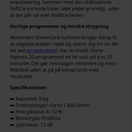
overdosering. Sammen med den skånsomme
SoftCare-tromle bliver tøjet plejet grundigt, uden
at det går ud over holdbarheden.
Hurtige programmer og mindre strygning
Maskinens SteamCare-funktion bruger damp til
at udglatte krøller i tøjet og sparer dig for en del
tid ved
strygebrættet
. Har du travlt, klarer
Express 20-programmet en let vask på kun 20
minutter. Det gør hverdagen nemmere og mere
fleksibel uden at gå på kompromis med
resultatet.
Specifikationer:
➡️ Kapacitet: 8 kg
➡️ Omdrejninger: Op til 1.400 U/min
➡️ Energiklasse: A -10 %
➡️ Motortype: ProfiEco
➡️ Lydniveau: 72 dB