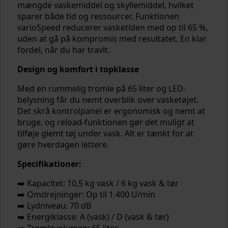
mængde vaskemiddel og skyllemiddel, hvilket
sparer både tid og ressourcer. Funktionen
varioSpeed reducerer vasketiden med op til 65 %,
uden at gå på kompromis med resultatet. En klar
fordel, når du har travlt.
Design og komfort i topklasse
Med en rummelig tromle på 65 liter og LED-
belysning får du nemt overblik over vasketøjet.
Det skrå kontrolpanel er ergonomisk og nemt at
bruge, og reload-funktionen gør det muligt at
tilføje glemt tøj under vask. Alt er tænkt for at
gøre hverdagen lettere.
Specifikationer:
➡️ Kapacitet: 10,5 kg vask / 6 kg vask & tør
➡️ Omdrejninger: Op til 1.400 U/min
➡️ Lydniveau: 70 dB
➡️ Energiklasse: A (vask) / D (vask & tør)
➡️ Tromlevolumen: 65 liter