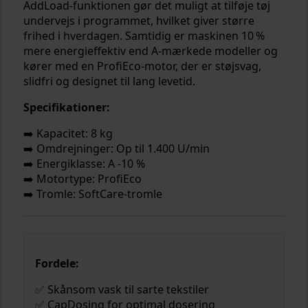
AddLoad-funktionen gør det muligt at tilføje tøj
undervejs i programmet, hvilket giver større
frihed i hverdagen. Samtidig er maskinen 10 %
mere energieffektiv end A-mærkede modeller og
kører med en ProfiEco-motor, der er støjsvag,
slidfri og designet til lang levetid.
Specifikationer:
➡️ Kapacitet: 8 kg
➡️ Omdrejninger: Op til 1.400 U/min
➡️ Energiklasse: A -10 %
➡️ Motortype: ProfiEco
➡️ Tromle: SoftCare-tromle
Fordele:
✅ Skånsom vask til sarte tekstiler
✅ CapDosing for optimal dosering