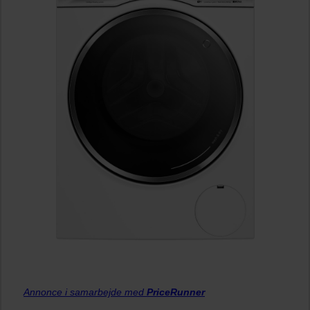
Annonce i samarbejde med
PriceRunner