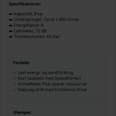
Specifikationer:
➡️ Kapacitet: 8 kg
➡️ Omdrejninger: Op til 1.400 U/min
➡️ Energiklasse: A
➡️ Lydniveau: 72 dB
➡️ Tromlevolumen: 65 liter
Fordele:
✅ Lavt energi- og vandforbrug
✅ Kort vasketid med SpeedPerfect
✅ ActiveWater Plus sparer ressourcer
✅ Støjsvag drift med EcoSilence Drive
Ulemper: