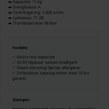
➡️ Kapacitet: 11 kg
➡️ Energiklasse: A
➡️ Centrifugering: 1.400 o/min
➡️ Lydniveau: 71 dB
➡️ Tromlestørrelse: 68 liter
Fordele:
✅ Ekstra stor kapacitet
✅ AI DD tilpasser vasken intelligent
✅ Steam-teknologi fjerner allergener
✅ Driftssikker, støjsvag motor med 10 års
garanti
Ulemper:
❌ Ingen automatisk dosering af vaskemiddel