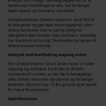
effektivt som muligt. Samtidig slipper du for at
tænke over indstillingerne selv. Det forlænger
tøjets levetid og forbedrer resultatet.
Dampfunktionen (Steam) reducerer op til 99,9 %
af allergener og gør tøjet mere hygiejnisk uden
ekstra kemikalier. Den er særlig nyttig for
allergikere eller familier med små børn. Samtidig
har maskinen et hurtigt 14-minutters program til
lettere snavset vasketøj.
Udstyret med kraftfuld og støjsvag motor
Den direkte Inverter Direct Drive-motor er både
støjsvag og slidstærk. Fordi den er direkte
monteret på tromlen, er der færre bevægelige
dele, hvilket reducerer vibrationer og forlænger
levetiden. Motoren har 10 års garanti og er kendt
for høj driftssikkerhed.
Specifikationer: