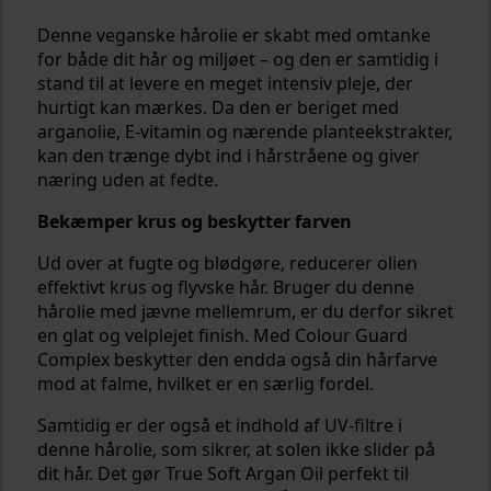
Denne veganske hårolie er skabt med omtanke
for både dit hår og miljøet – og den er samtidig i
stand til at levere en meget intensiv pleje, der
hurtigt kan mærkes. Da den er beriget med
arganolie, E-vitamin og nærende planteekstrakter,
kan den trænge dybt ind i hårstråene og giver
næring uden at fedte.
Bekæmper krus og beskytter farven
Ud over at fugte og blødgøre, reducerer olien
effektivt krus og flyvske hår. Bruger du denne
hårolie med jævne mellemrum, er du derfor sikret
en glat og velplejet finish. Med Colour Guard
Complex beskytter den endda også din hårfarve
mod at falme, hvilket er en særlig fordel.
Samtidig er der også et indhold af UV-filtre i
denne hårolie, som sikrer, at solen ikke slider på
dit hår. Det gør True Soft Argan Oil perfekt til