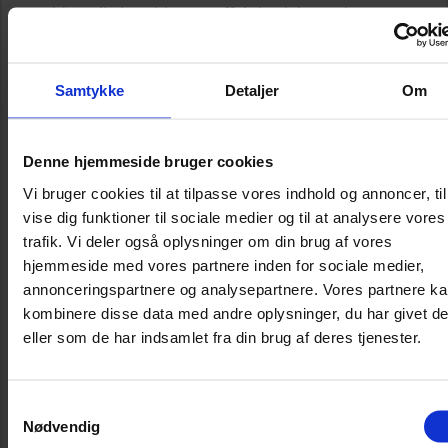
gyldne olie kombinerer effektiv pleje med en
luksuriøs oplevelse, hvilket har resulteret i en stor
popularitet – og ikke blot på det danske marked.
Samtykke
Detaljer
Om
Den lette og silkebløde formel indeholder en
eksklusiv blanding af camellia-, marula- og
arganolie, som arbejder i synergi for at tilføre dit
hår mere glans, blødhed og styrke. Den er skabt
Denne hjemmeside bruger cookies
til alle hårtyper og fungerer både som leave-in-
Vi bruger cookies til at tilpasse vores indhold og annoncer, til
behandling, varmebeskyttelse og stylingolie.
vise dig funktioner til sociale medier og til at analysere vores
trafik. Vi deler også oplysninger om din brug af vores
Øjeblikkelig glans og langvarig pleje
hjemmeside med vores partnere inden for sociale medier,
Elixir Ultime tilfører øjeblikkelig glans og
annonceringspartnere og analysepartnere. Vores partnere k
hydrering til selv det mest matte og triste hår. Den
kombinere disse data med andre oplysninger, du har givet d
bekæmper krus i op til 96 timer, beskytter mod
eller som de har indsamlet fra din brug af deres tjenester.
varmeskader op til 230°C og forebygger
knækkede hår. Har du sat dig for at finde en
hårolie, der kan tjene flere formål, er dette derfor
Samtykkevalg
et godt bud.
Nødvendig