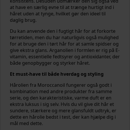
konsistens. Desuden udmærker den sig også ved
at have en særlig evne til at trænge hurtigt ind i
håret uden at tynge, hvilket gør den ideel til
daglig brug.
Du kan anvende den i fugtigt hår for at forkorte
tørretiden, men du har naturligvis også mulighed
for at bruge den i tørt hår for at samle spidser og
give ekstra glans. Arganolien i formlen er rig på E-
vitamin, essentielle fedtsyrer og antioxidanter, der
både genopbygger og styrker håret.
Et must-have til både hverdag og styling
Hårolien fra Moroccanoil fungerer også godt i
kombination med andre produkter fra samme
serie, og den karakteristiske, varme duft er en
ekstra luksus i sig selv. Hvis du vil give dit hår et
sundere, stærkere og mere glansfuldt udtryk, er
dette en hårolie bedst i test, der kan hjælpe dig i
mål med dette.