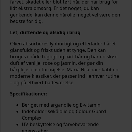
farvet, skadet eller blot tørt hår, der har brug for
lidt ekstra omsorg. Er det noget, du kan
genkende, kan denne hårolie meget vel være den
bedste for dig.
Let, duftende og alsidig i brug
Olien absorberes lynhurtigt og efterlader håret
glansfuldt og friskt uden at tynge. Den kan
bruges i både fugtigt og tørt hår og har en skøn
duft af vanilje, rose og jasmin, der gør din
hårpleje til en fornøjelse. Maria Nila har skabt en
moderne klassiker, der passer ind i enhver rutine
– og på ethvert badeværelse.
Specifikationer:
Beriget med arganolie og E-vitamin
Indeholder søkålolie og Colour Guard
Complex
UV-beskyttelse og farvebevarende
egenskaber