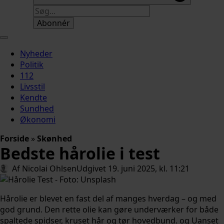
Abonnér
Nyheder
Politik
112
Livsstil
Kendte
Sundhed
Økonomi
Forside
»
Skønhed
Bedste hårolie i test
Af 
Nicolai Ohlsen
Udgivet 
19. juni 2025, kl. 11:21
Hårolie er blevet en fast del af manges hverdag – og med
god grund. Den rette olie kan gøre underværker for både
spaltede spidser, kruset hår og tør hovedbund. og Uanset