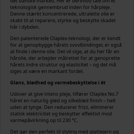
det danske marked. Her er derimod tale om et
teknologisk gennembrud inden for hårpleje.
Denne stærkt koncentrerede, ultralette olie er
skabt til at reparere, styrke og beskytte skadet
hår i dybden.
Den patenterede Olaplex-teknologi, der er kendt
for at genopbygge hårets svovlbindinger, er også
at finde i denne olie. Det vil sige, at du her får en
hårolie, der arbejder målrettet for at genoprette
hårets indre struktur og elasticitet – og det må
siges at være en markant fordel.
Glans, blødhed og varmebeskyttelse i ét
Udover at give intens pleje, tilfører Olaplex No.7
håret en naturlig glød og silkeblød finish – helt
uden at tynge. Den reducerer frizz, eliminerer
statisk elektricitet og beskytter effektivt mod
varmepåvirkning op til 230 °C.
Det gør den perfekt til styling med glattejern og