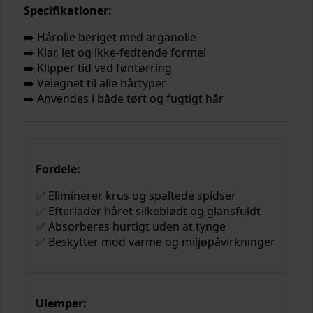
Specifikationer:
➡️ Hårolie beriget med arganolie
➡️ Klar, let og ikke-fedtende formel
➡️ Klipper tid ved føntørring
➡️ Velegnet til alle hårtyper
➡️ Anvendes i både tørt og fugtigt hår
Fordele:
✅ Eliminerer krus og spaltede spidser
✅ Efterlader håret silkeblødt og glansfuldt
✅ Absorberes hurtigt uden at tynge
✅ Beskytter mod varme og miljøpåvirkninger
Ulemper: