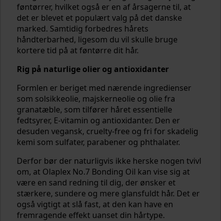
føntørrer, hvilket også er en af årsagerne til, at
det er blevet et populært valg på det danske
marked. Samtidig forbedres hårets
håndterbarhed, ligesom du vil skulle bruge
kortere tid på at føntørre dit hår.
Rig på naturlige olier og antioxidanter
Formlen er beriget med nærende ingredienser
som solsikkeolie, majskerneolie og olie fra
granatæble, som tilfører håret essentielle
fedtsyrer, E-vitamin og antioxidanter. Den er
desuden vegansk, cruelty-free og fri for skadelig
kemi som sulfater, parabener og phthalater.
Derfor bør der naturligvis ikke herske nogen tvivl
om, at Olaplex No.7 Bonding Oil kan vise sig at
være en sand redning til dig, der ønsker et
stærkere, sundere og mere glansfuldt hår. Det er
også vigtigt at slå fast, at den kan have en
fremragende effekt uanset din hårtype.