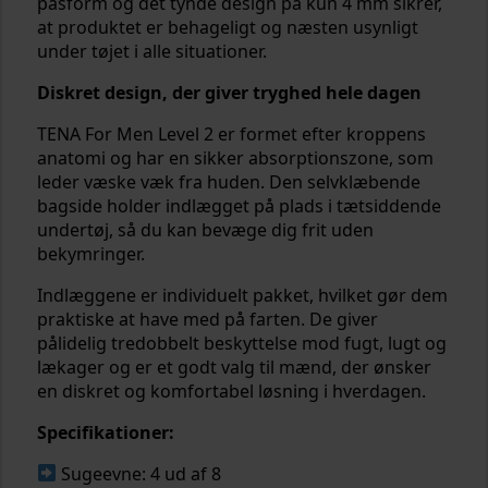
pasform og det tynde design på kun 4 mm sikrer,
at produktet er behageligt og næsten usynligt
under tøjet i alle situationer.
Diskret design, der giver tryghed hele dagen
TENA For Men Level 2 er formet efter kroppens
anatomi og har en sikker absorptionszone, som
leder væske væk fra huden. Den selvklæbende
bagside holder indlægget på plads i tætsiddende
undertøj, så du kan bevæge dig frit uden
bekymringer.
Indlæggene er individuelt pakket, hvilket gør dem
praktiske at have med på farten. De giver
pålidelig tredobbelt beskyttelse mod fugt, lugt og
lækager og er et godt valg til mænd, der ønsker
en diskret og komfortabel løsning i hverdagen.
Specifikationer:
Sugeevne: 4 ud af 8