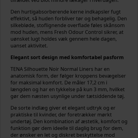
tilfældet ved blot mindre lækager i hverdagen.
Den hurtigabsorberende kerne indkapsler fugt
effektivt, så huden forbliver tør og behagelig. Den
silkebløde, stoflignende overflade føles skånsom
mod huden, mens Fresh Odour Control sikrer, at
uønsket lugt holdes væk gennem hele dagen,
uanset aktivitet.
Elegant sort design med komfortabel pasform
TENA Silhouette Noir Normal Liners har en
anatomisk form, der følger kroppens bevægelser
for maksimal komfort. De måler 17,2 cm i
længden og har en tykkelse på kun 3 mm, hvilket
gør dem næsten usynlige under tætsiddende tøj.
De sorte indlæg giver et elegant udtryk og er
praktiske til kvinder, der foretrækker mørkt
undertøj. Den kombination af æstetik, komfort og
funktion gør dem ideelle til daglig brug for dem,
der ønsker en let og diskret beskyttelse mod