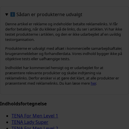
Sådan er produkterne udvalgt
Denne artikel er reklame og indeholder betalte reklamelinks. Vi får
derfor betaling, når du klikker på de links, du ser i artiklen. Vi har ikke
testet produkterne i artiklen, og den er ikke udarbejdet af en uvildig
testorganisation.
Produkterne er udvalgt med afsæt i kommercielle samarbejdsaftaler,
brugeranmeldelser og forhandlerdata. Vores indhold bygger ikke på
objektive tests eller uafhængige tests.
Indholdet har kommerciel hensigt og er udarbejdet for at
præsentere relevante produkter og skabe indtjening via
reklamelinks. Derfor ønsker vi at gøre det klart, at alle produkter er
præsenteret med reklamelinks. Du kan læse mere
her
.
Indholdsfortegnelse
TENA For Men Level 1
TENA Lady Super
TENA For Men Level 2