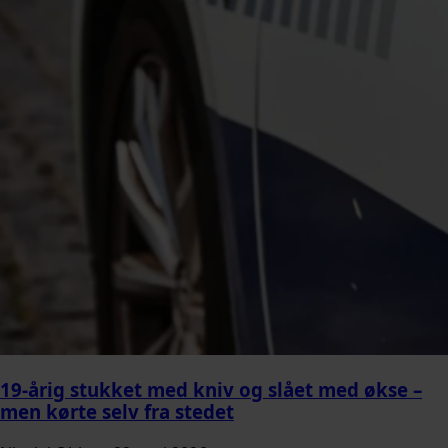
19-årig stukket med kniv og slået med økse –
men kørte selv fra stedet