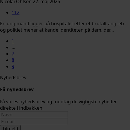
Nicolai Ohlsen
22. maj 2026
112
En ung mand ligger på hospitalet efter et brutalt angreb -
og politiet mener at kende identiteten på dem, der…
1
…
7
8
9
Nyhedsbrev
Få nyhedsbrev
Få vores nyhedsbrev og modtag de vigtigste nyheder
direkte i indbakken.
Tilmeld