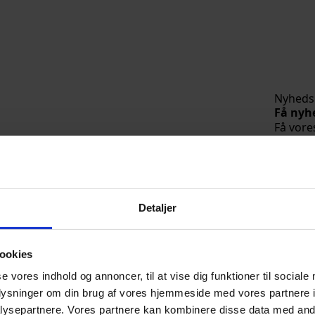
Nyheds
Få nyh
Få vore
indbak
Tilmel
Detaljer
 det endegyldige bevis
ookies
se vores indhold og annoncer, til at vise dig funktioner til sociale
e i retning af Lars Løkke Rasmussen.
oplysninger om din brug af vores hjemmeside med vores partnere i
ysepartnere. Vores partnere kan kombinere disse data med andr