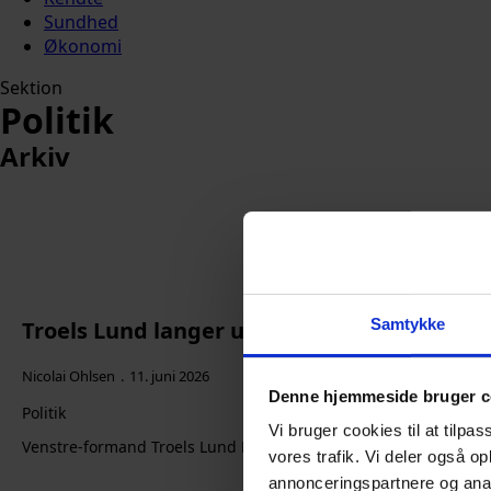
Sundhed
Økonomi
Sektion
Politik
Arkiv
Samtykke
Troels Lund langer ud efter Løkke: Det var
Nicolai Ohlsen
11. juni 2026
Denne hjemmeside bruger c
Politik
Vi bruger cookies til at tilpas
Venstre-formand Troels Lund Poulsen har igen sendt en stikpill
vores trafik. Vi deler også 
annonceringspartnere og anal