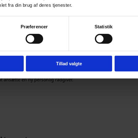
et fra din brug af deres tjenester.
Præferencer
Statistik
g for et psykisk pres”
Tillad valgte
t ansætte en ny personlig rådgiver.