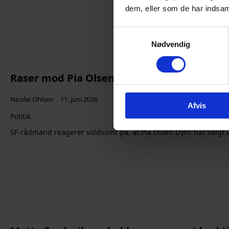
dem, eller som de har indsaml
Samtykkevalg
Nødvendig
Raser mod Pia Olsen Dyhr: “Du har udsat mi
Nicolai Ohlsen
11. juni 2026
Afvis
Politik
SF-rådmand reagerer voldsomt på, at Pia Olsen Dyhr har valgt a