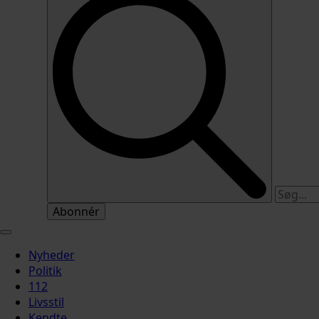
Abonnér
Nyheder
Politik
112
Livsstil
Kendte