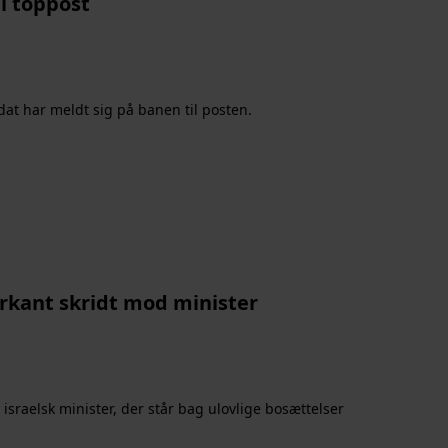
l toppost
dat har meldt sig på banen til posten.
arkant skridt mod minister
israelsk minister, der står bag ulovlige bosættelser