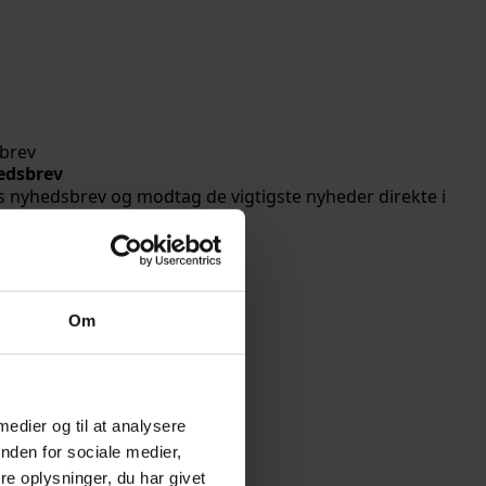
brev
edsbrev
s nyhedsbrev og modtag de vigtigste nyheder direkte i
ken.
d
Om
 medier og til at analysere
nden for sociale medier,
e oplysninger, du har givet