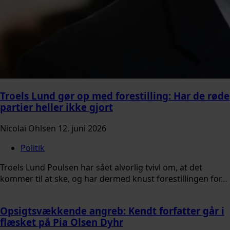
Troels Lund gør op med forestilling: Har de røde
partier heller ikke gjort
Nicolai Ohlsen
12. juni 2026
Politik
Troels Lund Poulsen har sået alvorlig tvivl om, at det
kommer til at ske, og har dermed knust forestillingen for…
Opsigtsvækkende angreb: Kendt forfatter går i
flæsket på Pia Olsen Dyhr