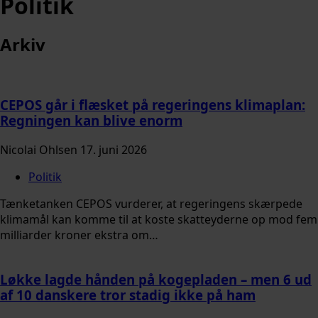
Politik
Arkiv
CEPOS går i flæsket på regeringens klimaplan:
Regningen kan blive enorm
Nicolai Ohlsen
17. juni 2026
Politik
Tænketanken CEPOS vurderer, at regeringens skærpede
klimamål kan komme til at koste skatteyderne op mod fem
milliarder kroner ekstra om…
Løkke lagde hånden på kogepladen – men 6 ud
af 10 danskere tror stadig ikke på ham